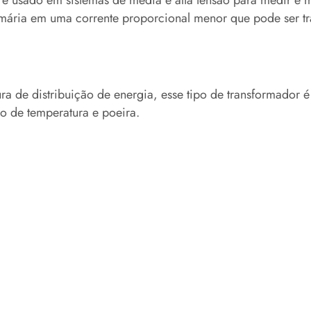
V
é usado em sistemas de média e alta tensão para medir e 
primária em uma corrente proporcional menor que pode ser 
ura de distribuição de energia, esse tipo de transformador
o de temperatura e poeira.