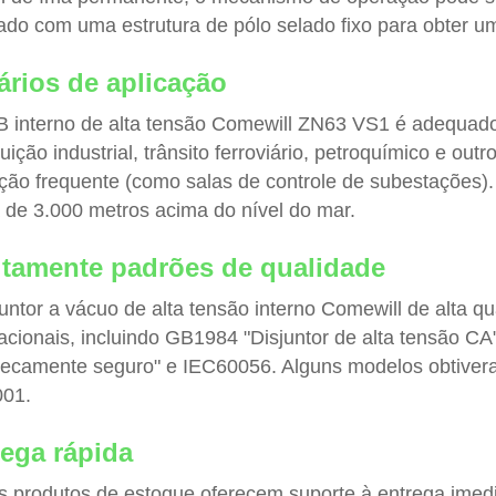
ado com uma estrutura de pólo selado fixo para obter um
ários de aplicação
 interno de alta tensão Comewill ZN63 VS1 é adequado
buição industrial, trânsito ferroviário, petroquímico e 
ção frequente (como salas de controle de subestações). 
 de 3.000 metros acima do nível do mar.
itamente padrões de qualidade
juntor a vácuo de alta tensão interno Comewill de alta q
nacionais, incluindo GB1984 "Disjuntor de alta tensão CA
nsecamente seguro" e IEC60056. Alguns modelos obtiver
01.
ega rápida
s produtos de estoque oferecem suporte à entrega imedi