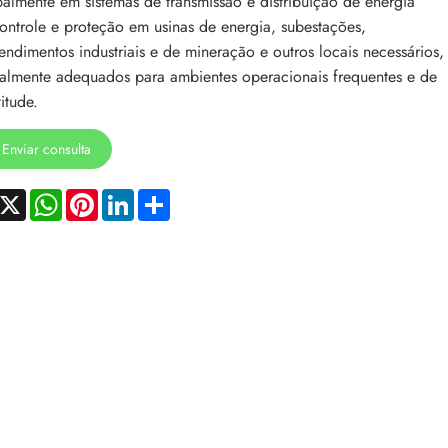
palmente em sistemas de transmissão e distribuição de energia
ontrole e proteção em usinas de energia, subestações,
ndimentos industriais e de mineração e outros locais necessários,
almente adequados para ambientes operacionais frequentes e de
titude.
Enviar consulta
acebook
X
WhatsApp
Pinterest
LinkedIn
Share