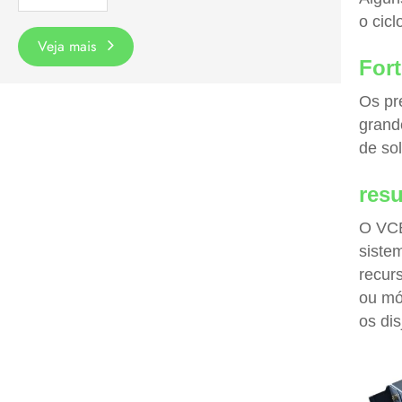
o cic
Veja mais
Fort
Os pr
grand
de so
res
O VCB
siste
recurs
ou mó
os di