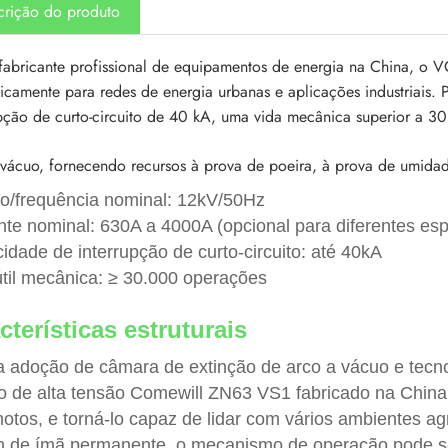
crição do produto
abricante profissional de equipamentos de energia na China, o V
ficamente para redes de energia urbanas e aplicações industriais
upção de curto-circuito de 40 kA, uma vida mecânica superior a 
 vácuo, fornecendo recursos à prova de poeira, à prova de umidade
o/frequência nominal: 12kV/50Hz
nte nominal: 630A a 4000A (opcional para diferentes esp
idade de interrupção de curto-circuito: até 40kA
útil mecânica: ≥ 30.000 operações
cterísticas estruturais
 adoção de câmara de extinção de arco a vácuo e tecnol
no de alta tensão Comewill ZN63 VS1 fabricado na China
motos, e torná-lo capaz de lidar com vários ambientes ag
n de ímã permanente, o mecanismo de operação pode s