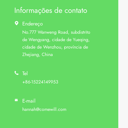
Informações de contato
Endereço

No.777 Wanweng Road, subdistrito
de Wengyang, cidade de Yueqing,
cidade de Wenzhou, província de
Zhejiang, China
Tel

+86-15224149953
E-mail

hannah@comewill.com