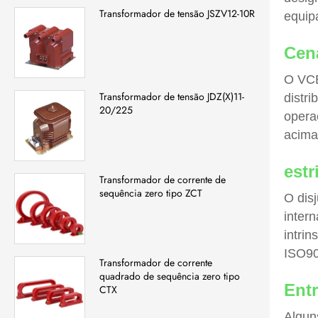
Transformador de tensão JSZV12-10R
equip
Cen
O VCB
Transformador de tensão JDZ(X)11-
distri
20/225
opera
acima
estr
Transformador de corrente de
sequência zero tipo ZCT
O dis
inter
intri
ISO90
Transformador de corrente
quadrado de sequência zero tipo
Entr
CTX
Algun