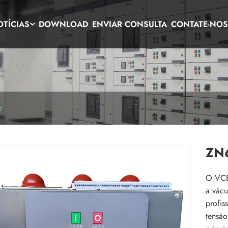
OTÍCIAS
DOWNLOAD
ENVIAR CONSULTA
CONTATE-NO
o
ZN6
O VCB 
a vácu
profis
tensão