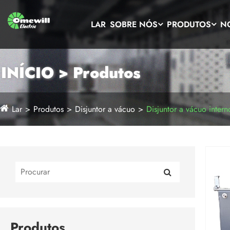
LAR
SOBRE NÓS
PRODUTOS
N
INÍCIO > Produtos
Lar
Produtos
Disjuntor a vácuo
Disjuntor a vácuo intern
Produtos