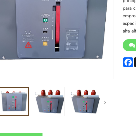
princi
para c
empree
especi
alta al
F