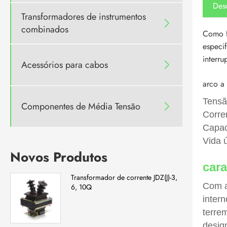
Des
Transformadores de instrumentos

combinados
Como f
especi
interr
Acessórios para cabos

arco a
Tensã
Componentes de Média Tensão

Corre
Capac
Vida 
Novos Produtos
cara
Transformador de corrente JDZ(J)-3,
Com a
6, 10Q
inter
terre
desig