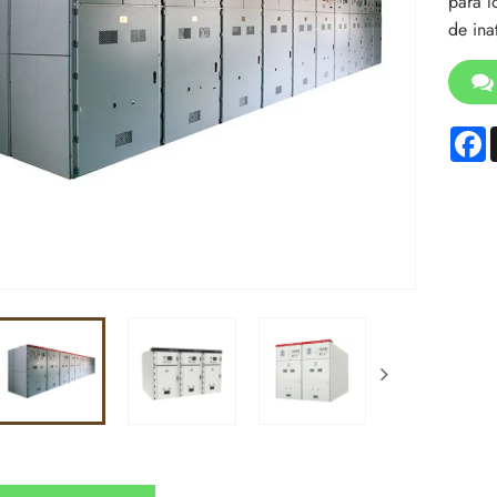
para l
de ina
F