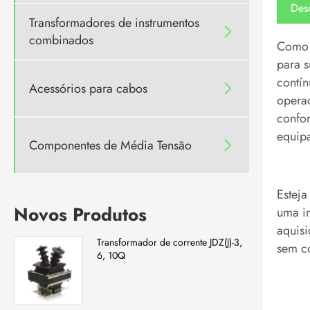
Des
Transformadores de instrumentos

combinados
Como f
para s
contín
Acessórios para cabos

operac
confo
equip
Componentes de Média Tensão

Esteja
Novos Produtos
uma in
aquisi
Transformador de corrente JDZ(J)-3,
sem c
6, 10Q