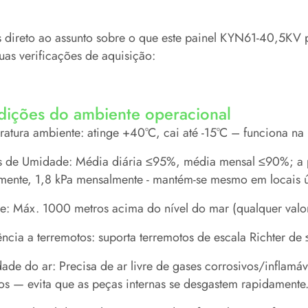
direto ao assunto sobre o que este painel KYN61-40,5KV p
uas verificações de aquisição:
ições do ambiente operacional
atura ambiente: atinge +40°C, cai até -15°C – funciona na 
s de Umidade: Média diária ≤95%, média mensal ≤90%; a 
amente, 1,8 kPa mensalmente - mantém-se mesmo em locais 
de: Máx. 1000 metros acima do nível do mar (qualquer valor
ência a terremotos: suporta terremotos de escala Richter de
ade do ar: Precisa de ar livre de gases corrosivos/inflamá
s ​​— evita que as peças internas se desgastem rapidamente