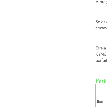
Vibraç
Se as 
conta
Esteja
KYN61
perfei
Par
Item