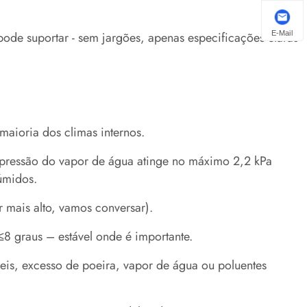
E-Mail
ode suportar - sem jargões, apenas especificações claras
maioria dos climas internos.
pressão do vapor de água atinge no máximo 2,2 kPa
úmidos.
 mais alto, vamos conversar).
 ≤8 graus – estável onde é importante.
veis, excesso de poeira, vapor de água ou poluentes
.