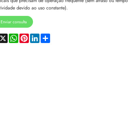
ocais que precisam de operação frequente (sem atraso ou tempo
tividade devido ao uso constante).
Enviar consulta
acebook
X
WhatsApp
Pinterest
LinkedIn
Share