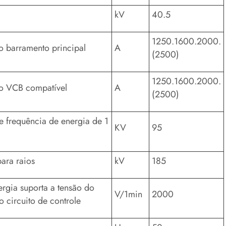
kV
40.5
1250.1600.2000.
o barramento principal
A
(2500)
1250.1600.2000.
do VCB compatível
A
(2500)
e frequência de energia de 1
KV
95
ara raios
kV
185
ergia suporta a tensão do
V/1min
2000
do circuito de controle