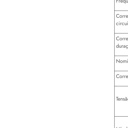
Frequ
Corre
circu
Corre
duraç
Nomin
Corre
Tensã