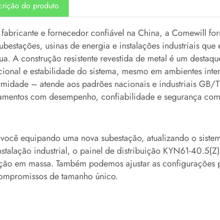
crição do produto
abricante e fornecedor confiável na China, a Comewill fo
ubestações, usinas de energia e instalações industriais que 
ua. A construção resistente revestida de metal é um destaq
ional e estabilidade do sistema, mesmo em ambientes inter
rmidade – atende aos padrões nacionais e industriais GB
amentos com desempenho, confiabilidade e segurança comp
 você equipando uma nova subestação, atualizando o sistem
stalação industrial, o painel de distribuição KYN61-40.5(Z
ção em massa. Também podemos ajustar as configurações pa
ompromissos de tamanho único.