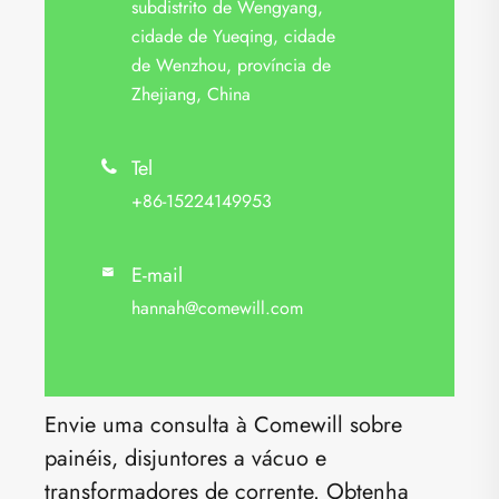
subdistrito de Wengyang,
cidade de Yueqing, cidade
de Wenzhou, província de
Zhejiang, China
Tel

+86-15224149953
E-mail

hannah@comewill.com
Envie uma consulta à Comewill sobre
painéis, disjuntores a vácuo e
transformadores de corrente. Obtenha