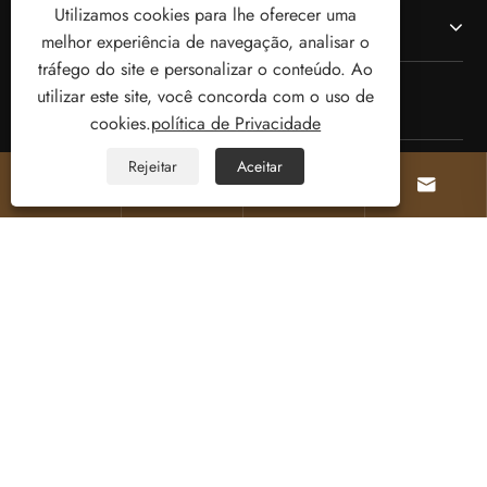
Utilizamos cookies para lhe oferecer uma
Contate-nos
melhor experiência de navegação, analisar o
tráfego do site e personalizar o conteúdo. Ao
utilizar este site, você concorda com o uso de
SIGA-NOS
cookies.
política de Privacidade
Rejeitar
Aceitar




Copyright © 2025 Welcome (Wenzhou) Electric
Co., Ltd. Todos os direitos reservados.
Links
Sitemap
RSS
XML