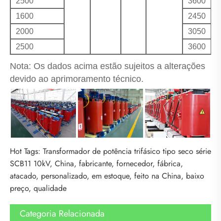
2500
3600
3
1600
2450
2
2000
3050
2
2500
3600
3
Nota: Os dados acima estão sujeitos a alterações
devido ao aprimoramento técnico.
Hot Tags: Transformador de potência trifásico tipo seco série
SCB11 10kV, China, fabricante, fornecedor, fábrica,
atacado, personalizado, em estoque, feito na China, baixo
preço, qualidade
Categoria Relacionada