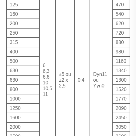
125
470
4
160
540
4
200
620
5
250
720
6
315
880
7
400
980
8
500
1160
1
6
630
1340
1
6,3
±5 ou
Dyn11
6,6
630
±2 x
0.4
ou
1300
1
10
2,5
Yyn0
10,5
800
1520
1
11
1000
1770
1
1250
2090
1
1600
2450
2
2000
3050
2