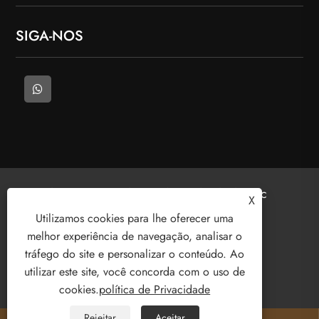
SIGA-NOS
Copyright © 2025 Welcome (Wenzhou) Electric
X
Co., Ltd. Todos os direitos reservados.
Utilizamos cookies para lhe oferecer uma
melhor experiência de navegação, analisar o
tráfego do site e personalizar o conteúdo. Ao
utilizar este site, você concorda com o uso de
Links
Sitemap
RSS
XML
cookies.
política de Privacidade
política de Privacidade
Rejeitar
Aceitar