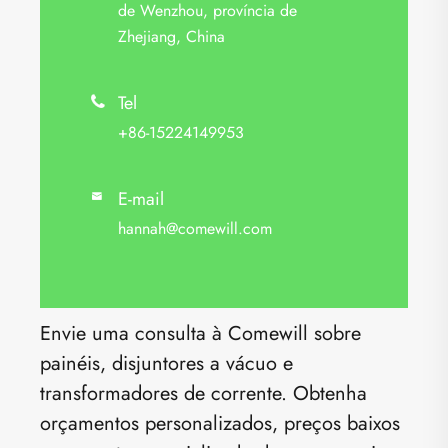
de Wenzhou, província de
Zhejiang, China
Tel

+86-15224149953
E-mail

hannah@comewill.com
Envie uma consulta à Comewill sobre
painéis, disjuntores a vácuo e
transformadores de corrente. Obtenha
orçamentos personalizados, preços baixos