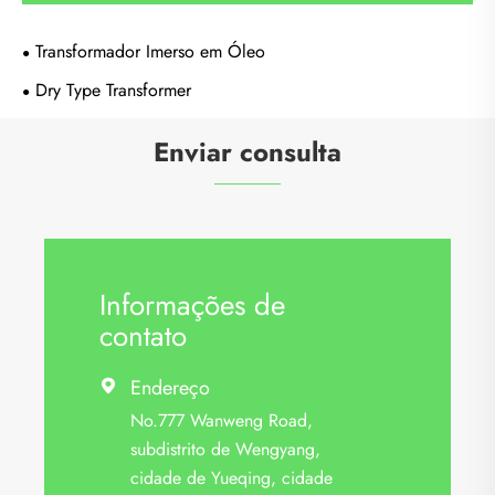
Transformador Imerso em Óleo
Dry Type Transformer
Enviar consulta
Informações de
contato
Endereço

No.777 Wanweng Road,
subdistrito de Wengyang,
cidade de Yueqing, cidade