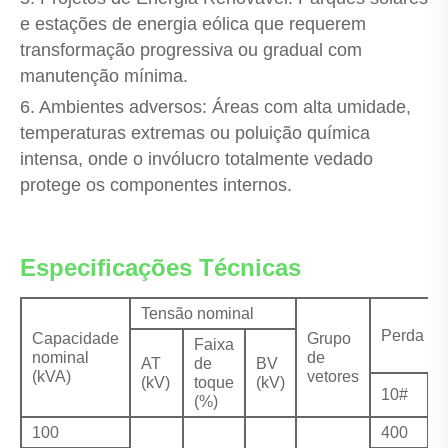
e estações de energia eólica que requerem
transformação progressiva ou gradual com
manutenção mínima.
6. Ambientes adversos: Áreas com alta umidade,
temperaturas extremas ou poluição química
intensa, onde o invólucro totalmente vedado
protege os componentes internos.
Especificações Técnicas
Tensão nominal
Perda se
Capacidade
Grupo
Faixa
nominal
de
AT
de
BV
(kVA)
vetores
(kV)
toque
(kV)
10#
1
(%)
100
400
3