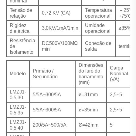
nominal
Tensão de
Temperatura
－25℃
0,72 KV (CA)
relação
operacional
+75℃
Rigidez
Umidade
3,0KV/1mA/1min
≤85%
dielétrica
operacional
Resistência
DC500V/100MΩ
Conexão de
de
terminal
min
saída
Isolamento
Dimensões
Carga
Primário /
do furo do
Modelo
Nominal
Secundário
barramento
(VA)
(mm)
LMZJ1-
5/5A~300/5A
ø=31mm
2,5~5
0.5 30
LMZJ1-
5/5A~300/5A
ø=35mm
2,5~5
0.5 35
LMZJ1-
200/5A~500/5A
Ø=42mm
5
0.5 40