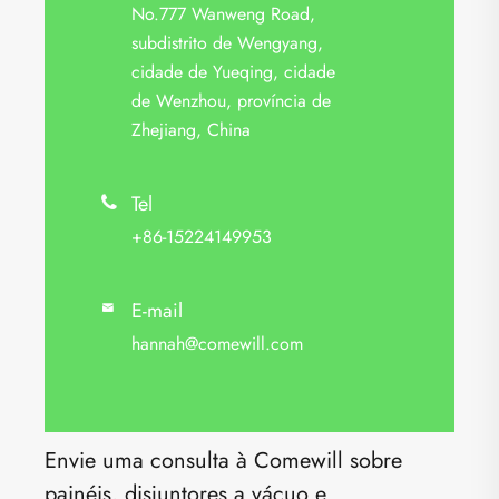
No.777 Wanweng Road,
subdistrito de Wengyang,
cidade de Yueqing, cidade
de Wenzhou, província de
Zhejiang, China
Tel

+86-15224149953
E-mail

hannah@comewill.com
Envie uma consulta à Comewill sobre
painéis, disjuntores a vácuo e