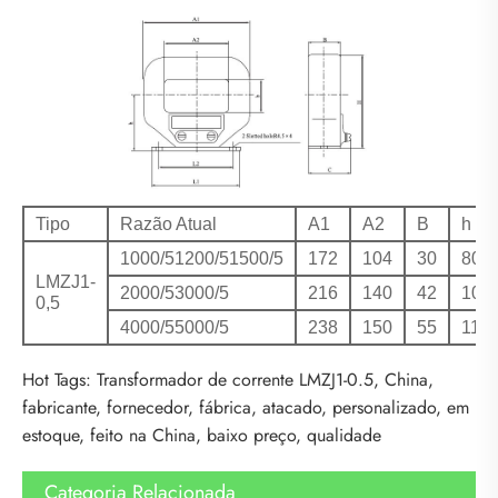
Tipo
Razão Atual
A1
A2
B
h
1000/51200/51500/5
172
104
30
80
LMZJ1-
2000/53000/5
216
140
42
102
0,5
4000/55000/5
238
150
55
117
Hot Tags: Transformador de corrente LMZJ1-0.5, China,
fabricante, fornecedor, fábrica, atacado, personalizado, em
estoque, feito na China, baixo preço, qualidade
Categoria Relacionada