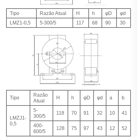
Tipo
Razão Atual
H
h
φD
φd
LMZ1-0,5
5-300/5
117
68
90
30
Razão
Tipo
H
h
φD
φd
a
b
Atual
5-
118
70
91
32
10
41
300/5
LMZJ1-
0,5
400-
128
75
97
43
12
52
600/5