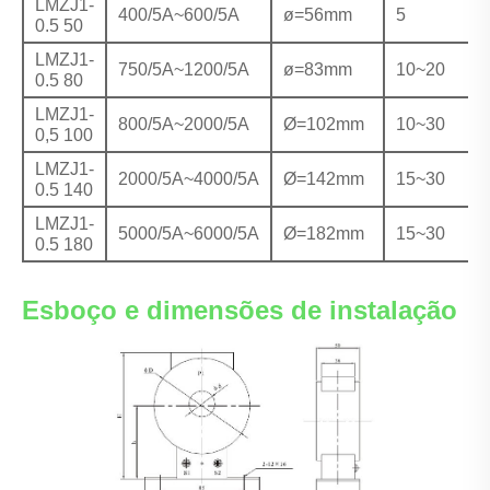
LMZJ1-
400/5A~600/5A
ø=56mm
5
0.5 50
LMZJ1-
750/5A~1200/5A
ø=83mm
10~20
0.5 80
LMZJ1-
800/5A~2000/5A
Ø=102mm
10~30
0,5 100
LMZJ1-
2000/5A~4000/5A
Ø=142mm
15~30
0.5 140
LMZJ1-
5000/5A~6000/5A
Ø=182mm
15~30
0.5 180
Esboço e dimensões de instalação