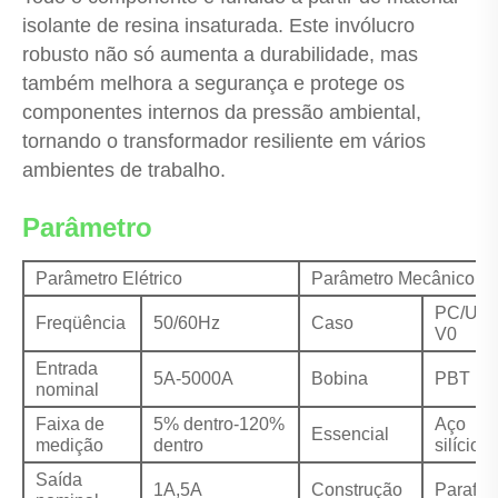
isolante de resina insaturada. Este invólucro
robusto não só aumenta a durabilidade, mas
também melhora a segurança e protege os
componentes internos da pressão ambiental,
tornando o transformador resiliente em vários
ambientes de trabalho.
Parâmetro
Parâmetro Elétrico
Parâmetro Mecânico
PC/UL9
Freqüência
50/60Hz
Caso
V0
Entrada
5A-5000A
Bobina
PBT
nominal
Faixa de
5% dentro-120%
Aço
Essencial
medição
dentro
silício
Saída
1A,5A
Construção
Parafus