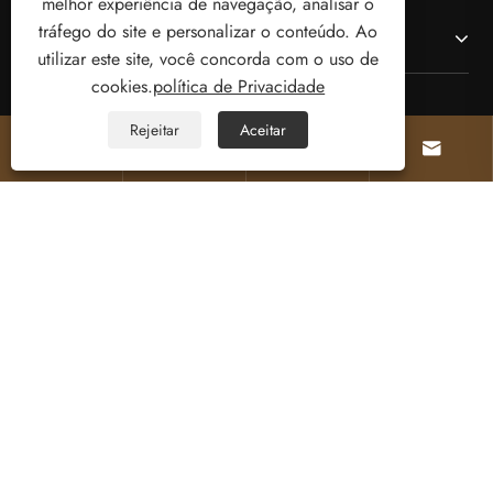
melhor experiência de navegação, analisar o
tráfego do site e personalizar o conteúdo. Ao
Contate-nos
utilizar este site, você concorda com o uso de
cookies.
política de Privacidade
SIGA-NOS
Rejeitar
Aceitar




Copyright © 2025 Welcome (Wenzhou) Electric
Co., Ltd. Todos os direitos reservados.